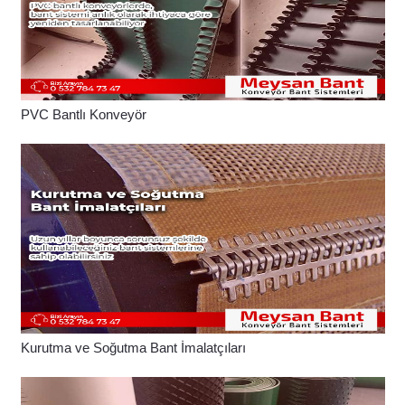
PVC Bantlı Konveyör
Kurutma ve Soğutma Bant İmalatçıları