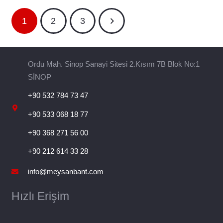
1
2
3
Ordu Mah. Sinop Sanayi Sitesi 2.Kısım 7B Blok No:1
SİNOP
+90 532 784 73 47
+90 533 068 18 77
+90 368 271 56 00
+90 212 614 33 28
info@meysanbant.com
Hızlı Erişim